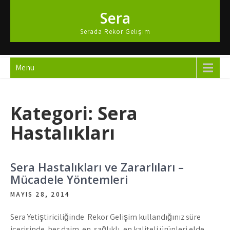
Skip
Sera
to
content
Serada Rekor Gelişim
Menu
Kategori:
Sera
Hastalıkları
Sera Hastalıkları ve Zararlıları –
Mücadele Yöntemleri
MAYIS 28, 2014
Sera Yetiştiriciliğinde Rekor Gelişim kullandığınız süre
içerisinde her daim en sağlıklı, en kaliteli ürünleri elde