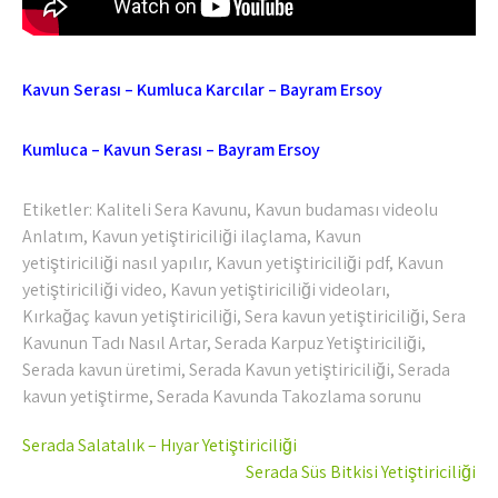
Kavun Serası – Kumluca Karcılar – Bayram Ersoy
Kumluca – Kavun Serası – Bayram Ersoy
Etiketler:
Kaliteli Sera Kavunu
,
Kavun budaması videolu
Anlatım
,
Kavun yetiştiriciliği ilaçlama
,
Kavun
yetiştiriciliği nasıl yapılır
,
Kavun yetiştiriciliği pdf
,
Kavun
yetiştiriciliği video
,
Kavun yetiştiriciliği videoları
,
Kırkağaç kavun yetiştiriciliği
,
Sera kavun yetiştiriciliği
,
Sera
Kavunun Tadı Nasıl Artar
,
Serada Karpuz Yetiştiriciliği
,
Serada kavun üretimi
,
Serada Kavun yetiştiriciliği
,
Serada
kavun yetiştirme
,
Serada Kavunda Takozlama sorunu
Yazı
Serada Salatalık – Hıyar Yetiştiriciliği
gezinmesi
Serada Süs Bitkisi Yetiştiriciliği