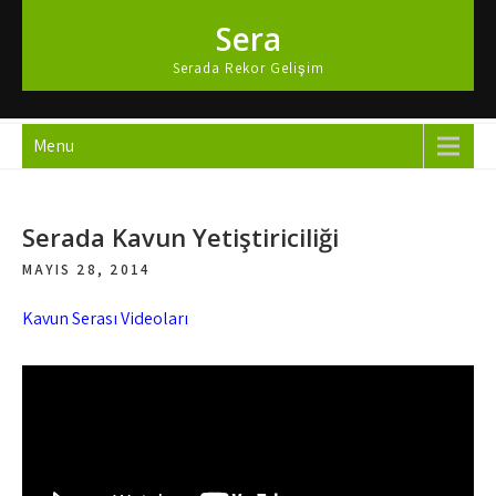
Skip
Sera
to
content
Serada Rekor Gelişim
Menu
Serada Kavun Yetiştiriciliği
MAYIS 28, 2014
Kavun Serası Videoları