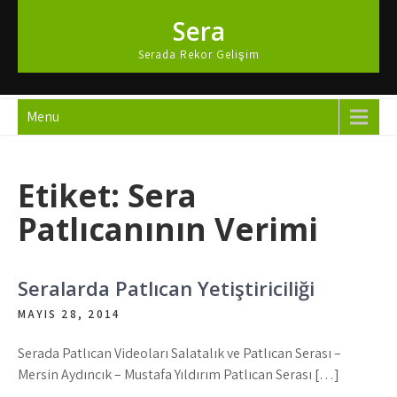
Skip
Sera
to
content
Serada Rekor Gelişim
Menu
Etiket:
Sera
Patlıcanının Verimi
Seralarda Patlıcan Yetiştiriciliği
MAYIS 28, 2014
Serada Patlıcan Videoları Salatalık ve Patlıcan Serası –
Mersin Aydıncık – Mustafa Yıldırım Patlıcan Serası […]