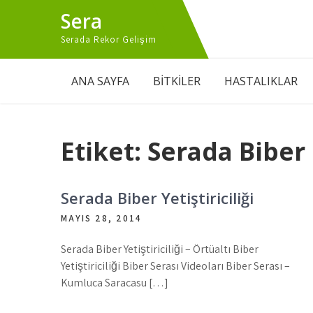
Skip
Sera
to
content
Serada Rekor Gelişim
ANA SAYFA
BİTKİLER
HASTALIKLAR
Etiket:
Serada Biber 
Serada Biber Yetiştiriciliği
MAYIS 28, 2014
Serada Biber Yetiştiriciliği – Örtüaltı Biber
Yetiştiriciliği Biber Serası Videoları Biber Serası –
Kumluca Saracasu […]