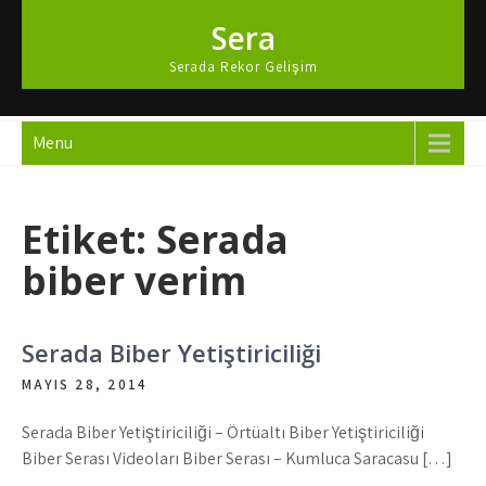
Skip
Sera
to
content
Serada Rekor Gelişim
Menu
Etiket:
Serada
biber verim
Serada Biber Yetiştiriciliği
MAYIS 28, 2014
Serada Biber Yetiştiriciliği – Örtüaltı Biber Yetiştiriciliği
Biber Serası Videoları Biber Serası – Kumluca Saracasu […]