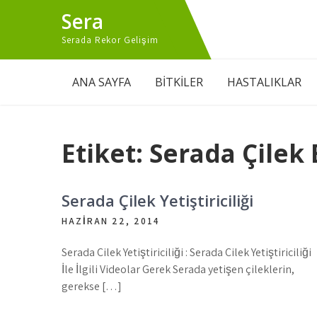
Skip
Sera
to
content
Serada Rekor Gelişim
ANA SAYFA
BİTKİLER
HASTALIKLAR
Etiket:
Serada Çilek 
Serada Çilek Yetiştiriciliği
HAZIRAN 22, 2014
Serada Çilek Yetiştiriciliği : Serada Çilek Yetiştiriciliği
İle İlgili Videolar Gerek Serada yetişen çileklerin,
gerekse […]