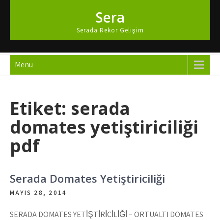
Skip
Sera
to
content
Serada Rekor Gelişim
Menu
Etiket:
serada
domates yetiştiriciliği
pdf
Serada Domates Yetiştiriciliği
MAYIS 28, 2014
SERADA DOMATES YETİŞTİRİCİLİĞİ – ÖRTÜALTI DOMATES