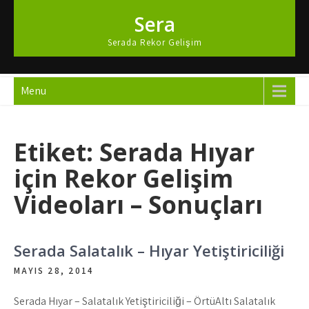
Skip
Sera
to
content
Serada Rekor Gelişim
Menu
Etiket:
Serada Hıyar
için Rekor Gelişim
Videoları – Sonuçları
Serada Salatalık – Hıyar Yetiştiriciliği
MAYIS 28, 2014
Serada Hıyar – Salatalık Yetiştiriciliği – ÖrtüAltı Salatalık