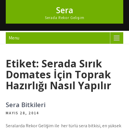
Skip
Sera
to
content
Serada Rekor Gelişim
Menu
Etiket:
Serada Sırık
Domates İçin Toprak
Hazırlığı Nasıl Yapılır
Sera Bitkileri
MAYIS 28, 2014
Seralarda Rekor Gelişim ile her türlü sera bitkisi, en yüksek